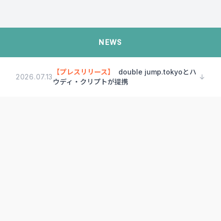
NEWS
【プレスリリース】
double jump.tokyoとハ
2026.07.13
↓
ウディ・クリプトが提携
Our Future
私たちが目指す未来
高度な技術をさりげな